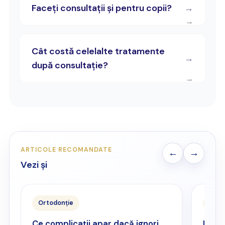
Faceți consultații și pentru copii?
Cât costă celelalte tratamente
după consultație?
ARTICOLE RECOMANDATE
←
→
Vezi și
Ortodonție
Paro
Ce complicații apar dacă ignori
Parod