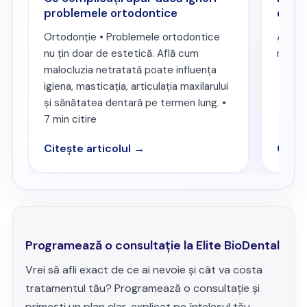
problemele ortodontice
osul 
Ortodonție • Problemele ortodontice
Află s
nu țin doar de estetică. Află cum
netrat
malocluzia netratată poate influența
igiena, masticația, articulația maxilarului
și sănătatea dentară pe termen lung. •
7 min citire
Citește articolul →
Citeș
Programează o consultație la Elite BioDental
Vrei să afli exact de ce ai nevoie și cât va costa
tratamentul tău? Programează o consultație și
primești un plan clar, explicat pe înțelesul tău.