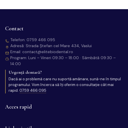
Contact
Telefon:
0759 466 095
Adresă: Strada Ștefan cel Mare 434, Vaslui
Email:
contact@elitebiodental.ro
Program: Luni – Vineri 09:30 – 18:00 · Sâmbătă 09:30 –
14:00
Urgență dentară?
Dacă ai o problemă care nu suportă amânare, sună-ne în timpul
programului. Vom încerca să îți oferim o consultație cât mai
rapid.
0759 466 095
Acces rapid