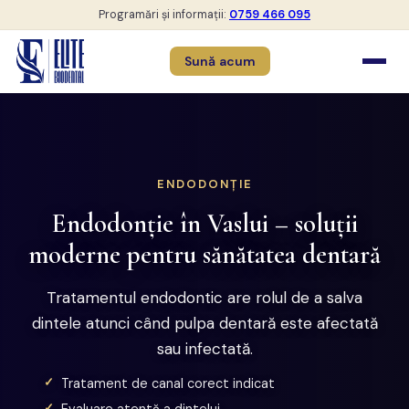
Programări și informații:
0759 466 095
Sună acum
ENDODONȚIE
Endodonție în Vaslui – soluții
moderne pentru sănătatea dentară
Tratamentul endodontic are rolul de a salva
dintele atunci când pulpa dentară este afectată
sau infectată.
Tratament de canal corect indicat
Evaluare atentă a dintelui