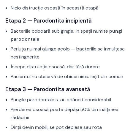
Nicio distrucție osoasă în această etapă
Etapa 2 — Parodontita incipientă
Bacteriile coboară sub gingie, în spații numite
pungi
parodontale
Periuța nu mai ajunge acolo — bacteriile se înmulțesc
nestingherite
Începe distrucția osoasă, dar fără durere
Pacientul nu observă de obicei nimic ieșit din comun
Etapa 3 — Parodontita avansată
Pungile parodontale s-au adâncit considerabil
Pierderea osoasă poate depăși 50% din înălțimea
rădăcinii
Dinții devin mobili, se pot deplasa sau rota