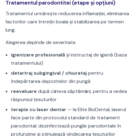
Tratamentul parodontitei (etape și opțiuni)
Tratamentul urmărește reducerea inflamației, eliminarea
factorilor care întrețin boala și stabilizarea pe termen
lung.
Alegerea depinde de severitate.
igienizare profesională
și instructaj de igienă (baza
tratamentului)
detartraj subgingival / chiuretaj
pentru
îndepărtarea depozitelor din pungă
reevaluare
după câteva săptămâni, pentru a vedea
răspunsul țesuturilor
terapie cu laser dentar
— la Elite BioDental, laserul
face parte din protocolul standard de tratament
parodontal; dezinfectează pungile parodontale în
profunzime și stimulează vindecarea țesuturilor