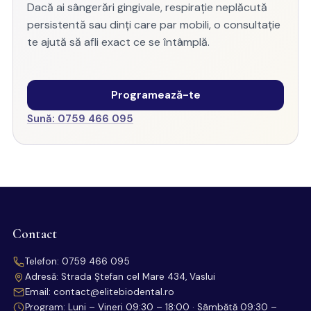
Dacă ai sângerări gingivale, respirație neplăcută
persistentă sau dinți care par mobili, o consultație
te ajută să afli exact ce se întâmplă.
Programează-te
Sună: 0759 466 095
Contact
Telefon:
0759 466 095
Adresă: Strada Ștefan cel Mare 434, Vaslui
Email:
contact@elitebiodental.ro
Program: Luni – Vineri 09:30 – 18:00 · Sâmbătă 09:30 –