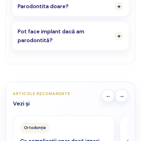
Parodontita doare?
Pot face implant dacă am
parodontită?
ARTICOLE RECOMANDATE
←
→
Vezi și
Ortodonție
Cons