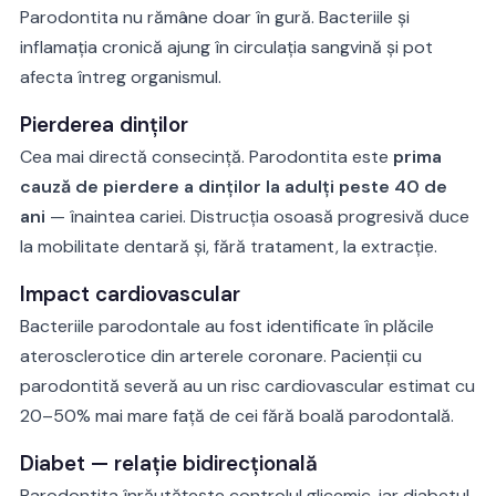
Parodontita nu rămâne doar în gură. Bacteriile și
inflamația cronică ajung în circulația sangvină și pot
afecta întreg organismul.
Pierderea dinților
Cea mai directă consecință. Parodontita este
prima
cauză de pierdere a dinților la adulți peste 40 de
ani
— înaintea cariei. Distrucția osoasă progresivă duce
la mobilitate dentară și, fără tratament, la extracție.
Impact cardiovascular
Bacteriile parodontale au fost identificate în plăcile
aterosclerotice din arterele coronare. Pacienții cu
parodontită severă au un risc cardiovascular estimat cu
20–50% mai mare față de cei fără boală parodontală.
Diabet — relație bidirecțională
Parodontita înrăutățește controlul glicemic, iar diabetul